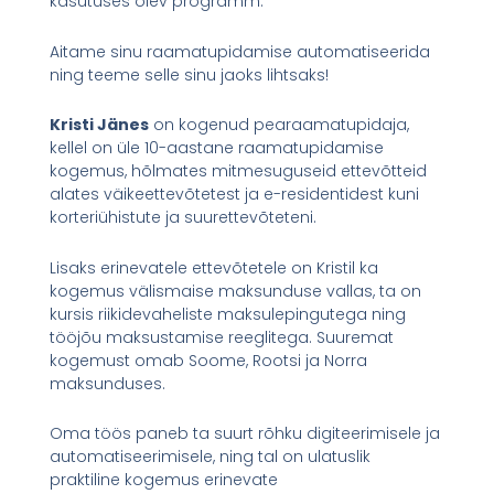
kasutuses olev programm.
Aitame sinu raamatupidamise automatiseerida
ning teeme selle sinu jaoks lihtsaks!
Kristi Jänes
on kogenud pearaamatupidaja,
kellel on üle 10-aastane raamatupidamise
kogemus, hõlmates mitmesuguseid ettevõtteid
alates väikeettevõtetest ja e-residentidest kuni
korteriühistute ja suurettevõteteni.
Lisaks erinevatele ettevõtetele on Kristil ka
kogemus välismaise maksunduse vallas, ta on
kursis riikidevaheliste maksulepingutega ning
tööjõu maksustamise reeglitega. Suuremat
kogemust omab Soome, Rootsi ja Norra
maksunduses.
Oma töös paneb ta suurt rõhku digiteerimisele ja
automatiseerimisele, ning tal on ulatuslik
praktiline kogemus erinevate