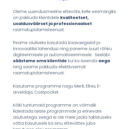
Oleme uuendusmeelne ettevõte, kelle eesmärgiks
on pakkuda klientidele
kvaliteetset,
usaldusväärset ja professionaalset
raamatupidamisteenust.
Peame oluliseks kasutada kaasaegseid ja
innovaatilisi lahendusi ning paneme suurt rõhku
digiteerimisele ja automatiseerimisele. Seeläbi
säästame oma klientide
kui ka iseenda
aega
ning saame pakkuda efektiivsemat
raamatupidamisteenust.
Kasutame programme nagu Merit, Ellrex, E-
arveldaja, Costpocket.
Kõiki tuntumaid programme on võimalik
liidestada teiste programmide ja erinevate
asutustega, seega ei ole meie jaoks takistuseks
võtta kasutusele ka sinu ettevõttes juba